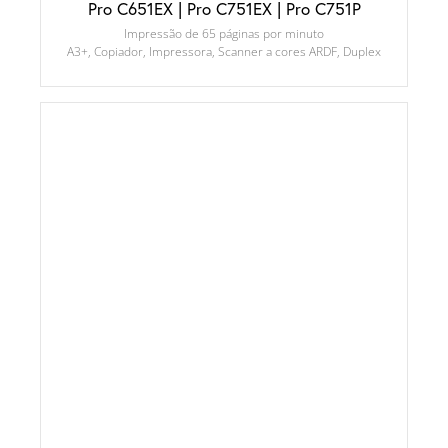
Pro C651EX | Pro C751EX | Pro C751P
Impressão de 65 páginas por minuto
A3+, Copiador, Impressora, Scanner a cores ARDF, Duplex