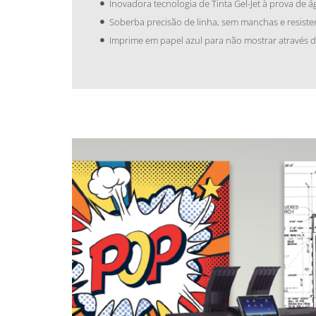
Inovadora tecnologia de Tinta Gel-Jet à prova de á
Soberba precisão de linha, sem manchas e resiste
Imprime em papel azul para não mostrar através d