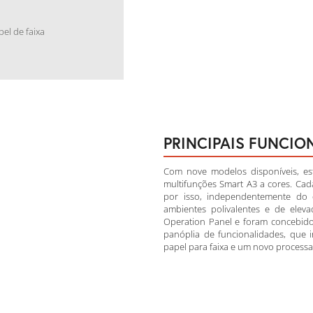
el de faixa
PRINCIPAIS FUNCIO
Com nove modelos disponíveis, e
multifunções Smart A3 a cores. Cada
por isso, independentemente do 
ambientes polivalentes e de ele
Operation Panel e foram concebido
panóplia de funcionalidades, que
papel para faixa e um novo processad