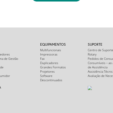
EQUIPAMENTOS
SUPORTE
Multifuncionais
Centro de Suporte
cedores
Impressoras
Rotary
ema de Gestão
Fax
Pedidos de Consu
Duplicadores
Consumíveis – ao 
ade
Grandes Formatos
de Assistência
Projetores
Assistência Técnic
sumidor
Software
Avaliação de Nece
Descontinuados
A