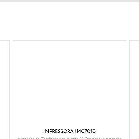
IMPRESSORA IMC7010
Impressão de 70 páginas por minuto A3 Copiador, Impressora,