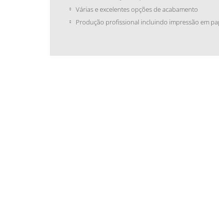
Várias e excelentes opções de acabamento
Produção profissional incluindo impressão em pap