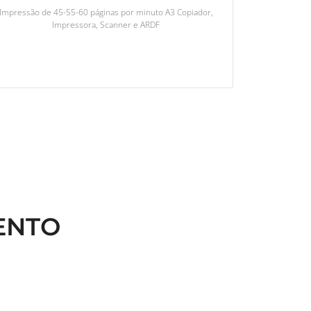
Impressão de 45-55-60 páginas por minuto A3 Copiador,
Impressora, Scanner e ARDF
ENTO