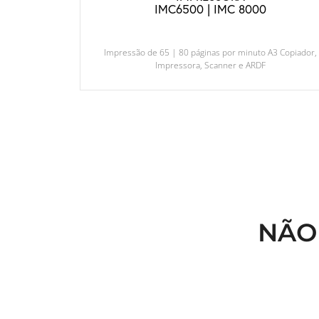
IMC6500 | IMC 8000
Impressão de 65 | 80 páginas por minuto A3 Copiador,
Impressora, Scanner e ARDF
NÃO