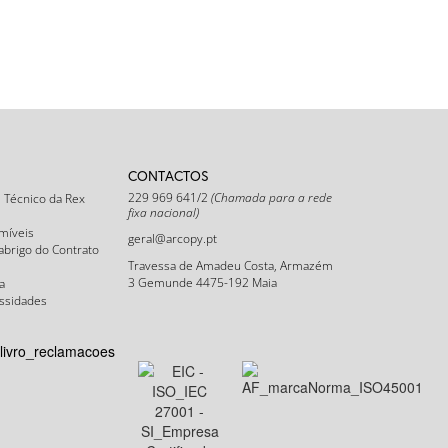
CONTACTOS
229 969 641/2
(Chamada para a rede
 Técnico da Rex
fixa nacional)
míveis
geral@arcopy.pt
abrigo do Contrato
Travessa de Amadeu Costa, Armazém
3 Gemunde 4475-192 Maia
a
ssidades