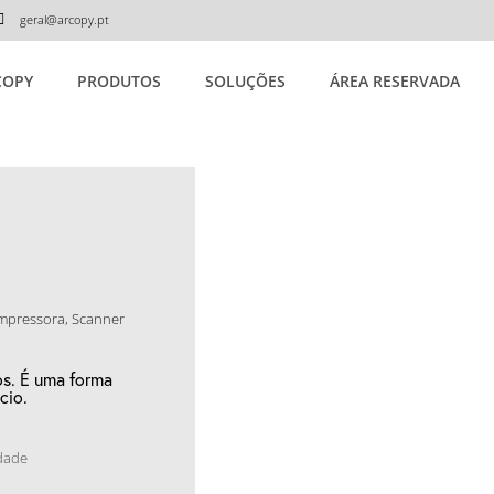
geral@arcopy.pt
COPY
PRODUTOS
SOLUÇÕES
ÁREA RESERVADA
Impressora, Scanner
s. É uma forma
cio.
dade