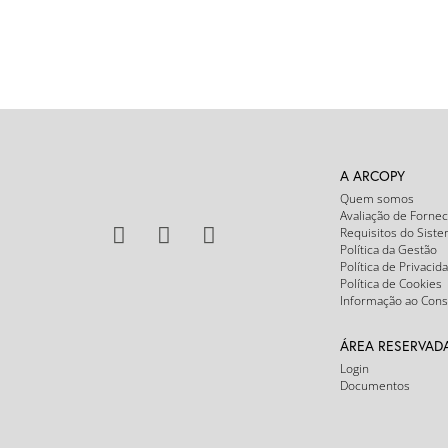
A ARCOPY
Quem somos
Avaliação de Forne
Requisitos do Sist
Política da Gestão
Política de Privacid
Política de Cookies
Informação ao Con
ÁREA RESERVAD
Login
Documentos